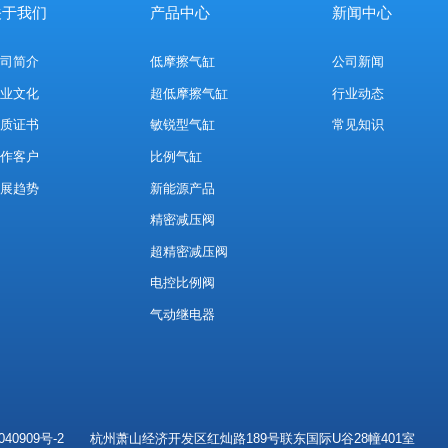
关于我们
产品中心
新闻中心
公司简介
低摩擦气缸
公司新闻
企业文化
超低摩擦气缸
行业动态
资质证书
敏锐型气缸
常见知识
合作客户
比例气缸
发展趋势
新能源产品
精密减压阀
超精密减压阀
电控比例阀
气动继电器
040909号-2
杭州萧山经济开发区红灿路189号联东国际U谷28幢401室